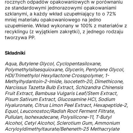
rocznych odpadów opakowaniowych w porównaniu
ze standardowymi jednorazowymi opakowaniami
szklanymi, a każdy wkład uzupełniający to o 72%
mniej materiału opakowaniowego na jedno
uzupełnienie. Wkład wykonany w 100% z materiałów z
recyklingu (z wyjątkiem zakrętki), z jednego rodzaju
tworzywa PP.
Składniki
Aqua, Butylene Glycol, Cyclopentasiloxane,
Polymethylsilsesquioxane, Glycerin, Pentylene Glycol,
HDI/Trimethylol Hexyllactone Crosspolymer, 1-
Methylhydantoin-2-Imide, Isoceteth-20, Dimethicone,
Narcissus Tazetta Bulb Extract, Schizandra Chinensis
Fruit Extract, Bambusa Vulgaris Leaf/Stem Extract,
Pisum Sativum Extract, Glucosamine HCl, Sodium
Hyaluronate, Citrus Limon Peel Extract, Hexapeptide-2,
Equol, Leuconostoc/Radish Root Ferment Filtrate,
Pullulan, Isohexadecane, Polysilicone-11, T-Butyl
Alcohol, Cetyl Alcohol, Sclerotium Gum, Ammonium
Acryloyldimethyltaurate/Beheneth-25 Methacrylate