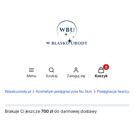
Produkty w koszy
Otwórz wyszukiwarkę
Menu
Szukaj
Zaloguj się
Koszyk
Wblaskuurody.pl
Kosmetyki pielęgnacyjne Nu Skin
Pielęgnacja twarzy
Brakuje Ci jeszcze
700 zł
do darmowej dostawy