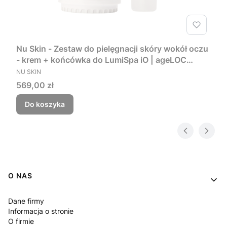
Nu Skin - Zestaw do pielęgnacji skóry wokół oczu
- krem + końcówka do LumiSpa iO | ageLOC
PRODUCENT
LumiSpa Accent & IdealEyes
NU SKIN
Cena
569,00 zł
Do koszyka
Linki w stopce
O NAS
Dane firmy
Informacja o stronie
O firmie