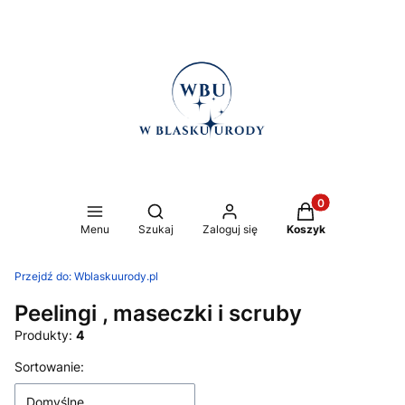
Produkty w koszy
Otwórz wyszukiwarkę
Menu
Szukaj
Zaloguj się
Koszyk
Przejdź do:
Wblaskuurody.pl
Peelingi , maseczki i scruby
Produkty:
4
Lista produktów
Sortowanie:
Domyślne