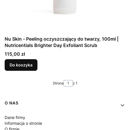
Nu Skin - Peeling oczyszczający do twarzy, 100ml |
Nutricentials Brighter Day Exfoliant Scrub
Cena
115,00 zł
Do koszyka
Strona
z 1
Linki w stopce
O NAS
Dane firmy
Informacja o stronie
O firmie