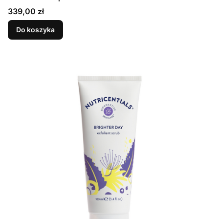
Cena
339,00 zł
Do koszyka