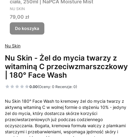
ciała, 250ml | NaPCA Moisture Mist
PRODUCENT
NU SKIN
Cena
79,00 zł
Do koszyka
Nu Skin
Nu Skin - Żel do mycia twarzy z
witaminą C przeciwzmarszczkowy
| 180° Face Wash
0.00
(Oceny: 0 Recenzje: 0)
Nu Skin 180° Face Wash to kremowy żel do mycia twarzy z
aktywną witaminą C w wolnej formie o stężeniu 10% - jedyny
żel do mycia, który dostarcza skórze korzyści
przeciwstarzeniowych już podczas codziennego
oczyszczania. Bogata, kremowa formuła walczy z plamkami
starczymi i przebarwieniami, wspomaga jędrność skóry i