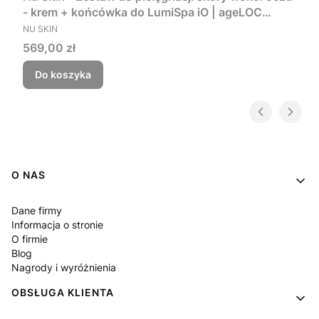
- krem + końcówka do LumiSpa iO | ageLOC
PRODUCENT
LumiSpa Accent & IdealEyes
NU SKIN
Cena
569,00 zł
Do koszyka
Linki w stopce
O NAS
Dane firmy
Informacja o stronie
O firmie
Blog
Nagrody i wyróżnienia
OBSŁUGA KLIENTA