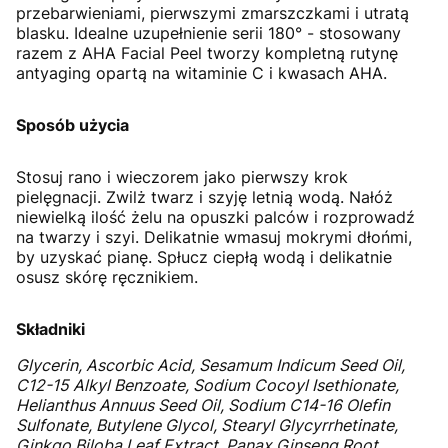
przebarwieniami, pierwszymi zmarszczkami i utratą
blasku. Idealne uzupełnienie serii 180° - stosowany
razem z AHA Facial Peel tworzy kompletną rutynę
antyaging opartą na witaminie C i kwasach AHA.
Sposób użycia
Stosuj rano i wieczorem jako pierwszy krok
pielęgnacji. Zwilż twarz i szyję letnią wodą. Nałóż
niewielką ilość żelu na opuszki palców i rozprowadź
na twarzy i szyi. Delikatnie wmasuj mokrymi dłońmi,
by uzyskać pianę. Spłucz ciepłą wodą i delikatnie
osusz skórę ręcznikiem.
Składniki
Glycerin, Ascorbic Acid, Sesamum Indicum Seed Oil,
C12-15 Alkyl Benzoate, Sodium Cocoyl Isethionate,
Helianthus Annuus Seed Oil, Sodium C14-16 Olefin
Sulfonate, Butylene Glycol, Stearyl Glycyrrhetinate,
Ginkgo Biloba Leaf Extract, Panax Ginseng Root