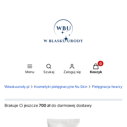
Produkty w koszy
Otwórz wyszukiwarkę
Menu
Szukaj
Zaloguj się
Koszyk
Wblaskuurody.pl
Kosmetyki pielęgnacyjne Nu Skin
Pielęgnacja twarzy
Brakuje Ci jeszcze
700 zł
do darmowej dostawy