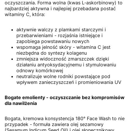
oczyszczania. Forma wolna (kwas L-askorbinowy) to
najbardziej aktywna i najlepiej przebadana postać
witaminy C, która:
aktywnie walczy z plamkami starczymi i
przebarwieniami - rozjaśnia istniejące i
zapobiega powstawaniu nowych
wspomaga jelność skóry - witamina C jest
niezbędna do syntezy kolagenu
zmniejsza widoczność zmarszczek dzięki
działaniu antyoksydacyjnemu i stymulowaniu
odnowy komórkowej
neutralizuje wolne rodniki powstające pod
wpływem zanieczyszczeń i promieniowania UV
Bogate emolienty - oczyszczanie bez kompromisów
dla nawilżenia
Bogata, kremowa konsystencja 180° Face Wash to nie
przypadek - formuła zawiera olej sezamowy
(Sesamum Indicum Seed Oil) i olej słonecznikowy