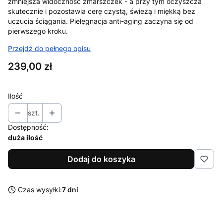
zmniejsza widoczność zmarszczek - a przy tym oczyszcza
skutecznie i pozostawia cerę czystą, świeżą i miękką bez
uczucia ściągania. Pielęgnacja anti-aging zaczyna się od
pierwszego kroku.
Przejdź do pełnego opisu
Cena
239,00 zł
Ilość
szt.
Dostępność:
duża ilość
Dodaj do koszyka
Czas wysyłki:
7 dni