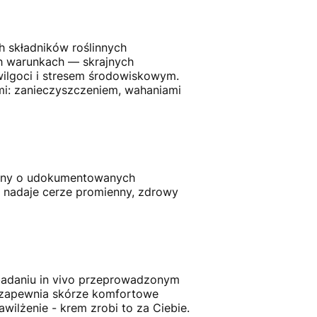
h składników roślinnych
ych warunkach — skrajnych
 wilgoci i stresem środowiskowym.
mi: zanieczyszczeniem, wahaniami
śliny o udokumentowanych
eż nadaje cerze promienny, zdrowy
badaniu in vivo przeprowadzonym
m zapewnia skórze komfortowe
wilżenie - krem zrobi to za Ciebie.