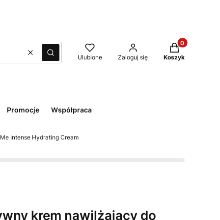
Produkty w kos
Wyczyść
Szukaj
Ulubione
Zaloguj się
Koszyk
Promocje
Współpraca
e Me Intense Hydrating Cream
sywny krem nawilżający do