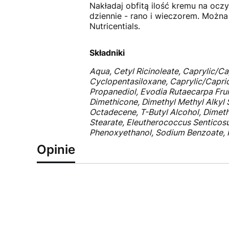
Nakładaj obfitą ilość kremu na ocz
dziennie - rano i wieczorem. Można
Nutricentials.
Składniki
Aqua, Cetyl Ricinoleate, Caprylic/Cap
Cyclopentasiloxane, Caprylic/Capri
Propanediol, Evodia Rutaecarpa Frui
Dimethicone, Dimethyl Methyl Alkyl 
Octadecene, T-Butyl Alcohol, Dimet
Stearate, Eleutherococcus Senticosu
Phenoxyethanol, Sodium Benzoate, Hex
Opinie