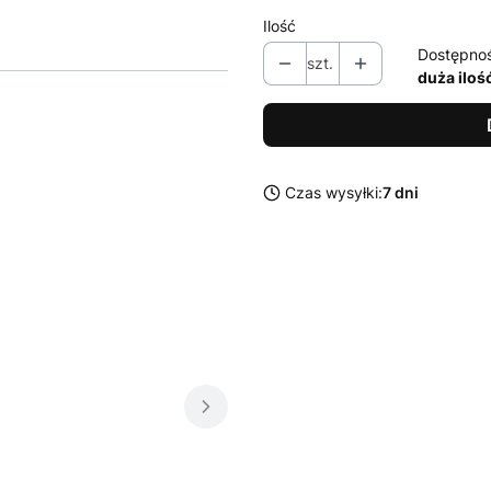
Ilość
Dostępno
szt.
duża iloś
Czas wysyłki:
7 dni