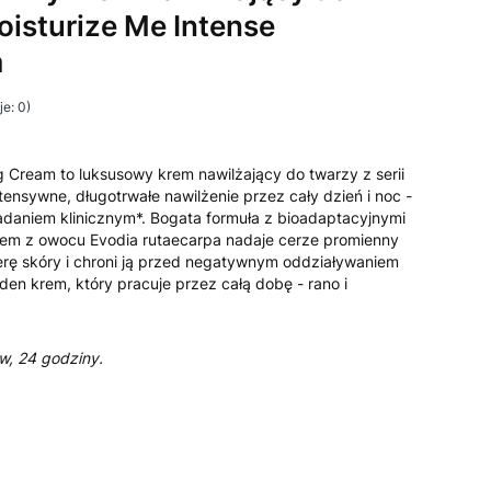
oisturize Me Intense
m
e: 0)
g Cream to luksusowy krem nawilżający do twarzy z serii
ntensywne, długotrwałe nawilżenie przez cały dzień i noc -
aniem klinicznym*. Bogata formuła z bioadaptacyjnymi
giem z owocu Evodia rutaecarpa nadaje cerze promienny
erę skóry i chroni ją przed negatywnym oddziaływaniem
n krem, który pracuje przez całą dobę - rano i
ów, 24 godziny.