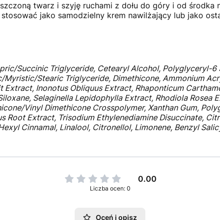
yszczoną twarz i szyję ruchami z dołu do góry i od środka 
 stosować jako samodzielny krem nawilżający lub jako osta
ric/Succinic Triglyceride, Cetearyl Alcohol, Polyglyceryl-6 
c/Myristic/Stearic Triglyceride, Dimethicone, Ammonium Ac
t Extract, Inonotus Obliquus Extract, Rhaponticum Carthamo
Siloxane, Selaginella Lepidophylla Extract, Rhodiola Rosea
hicone/Vinyl Dimethicone Crosspolymer, Xanthan Gum, Polyg
s Root Extract, Trisodium Ethylenediamine Disuccinate, Citr
yl Cinnamal, Linalool, Citronellol, Limonene, Benzyl Salicy
0.00
Liczba ocen: 0
Oceń i opisz