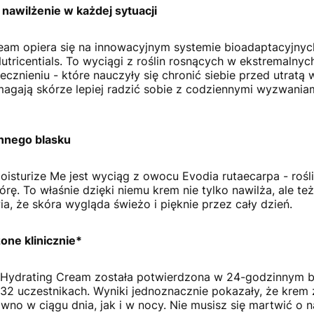
 nawilżenie w każdej sytuacji
eam opiera się na innowacyjnym systemie bioadaptacyjnyc
Nutricentials. To wyciągi z roślin rosnących w ekstremaln
ecznieniu - które nauczyły się chronić siebie przed utratą
magają skórze lepiej radzić sobie z codziennymi wyzwania
ennego blasku
isturize Me jest wyciąg z owocu Evodia rutaecarpa - ro
rę. To właśnie dzięki niemu krem nie tylko nawilża, ale t
ia, że skóra wygląda świeżo i pięknie przez cały dzień.
one klinicznie*
e Hydrating Cream została potwierdzona w 24-godzinnym 
a 32 uczestnikach. Wyniki jednoznacznie pokazały, że kre
no w ciągu dnia, jak i w nocy. Nie musisz się martwić o na