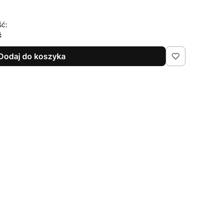
ść:
ć
Dodaj do koszyka