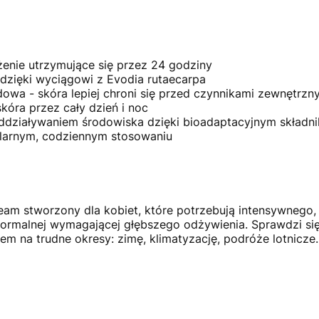
żenie utrzymujące się przez 24 godziny
dzięki wyciągowi z Evodia rutaecarpa
owa - skóra lepiej chroni się przed czynnikami zewnętrzn
kóra przez cały dzień i noc
działywaniem środowiska dzięki bioadaptacyjnym składn
gularnym, codziennym stosowaniu
eam stworzony dla kobiet, które potrzebują intensywnego,
 normalnej wymagającej głębszego odżywienia. Sprawdzi się
em na trudne okresy: zimę, klimatyzację, podróże lotnicze