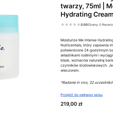
twarzy, 75ml | M
Hydrating Crea
0.00
(Oceny: 0 Recenzj
Moisturize Me Intense Hydratin
Nutricentials, który zapewnia i
potwierdzone 24-godzinnym bad
składnikami roślinnymi i wycią
blask, wzmacnia naturalną bari
czynników środowiskowych. Jede
wieczorem.
*Badanie in vivo, 32 uczestnik
Przejdź do pełnego opisu
Cena
219,00 zł