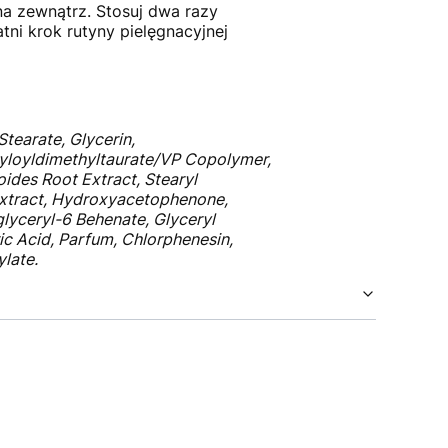
na zewnątrz. Stosuj dwa razy
tni krok rutyny pielęgnacyjnej
Stearate, Glycerin,
ryloyldimethyltaurate/VP Copolymer,
ides Root Extract, Stearyl
 Extract, Hydroxyacetophenone,
lyceryl-6 Behenate, Glyceryl
ic Acid, Parfum, Chlorphenesin,
late.