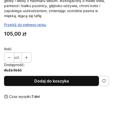
głowy i włosy z nadmiaru sebum. Wzbogacony o masło shea,
pantenol i białko pszenicy, głęboko odżywia, chroni kolor i
zapobiega uszkodzeniom, zmieniając szorstkie pasma w
miękką, lejącą się taflę.
Przejdź do pełnego opisu
Cena
105,00 zł
Ilość
szt.
Dostępność:
duża ilość
Dodaj do koszyka
Czas wysyłki:
7 dni