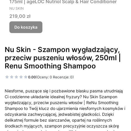
175ml | ageLOC Nutriol Scalp & Hair Conditioner
PRODUCENT
NU SKIN
Cena
219,00 zł
Do koszyka
Nu Skin - Szampon wygładzający,
przeciw puszeniu włosów, 250ml |
Renu Smoothing Shampoo
0.00
(Oceny: 0 Recenzje: 0)
Niesforne, puszące się i pozbawione blasku pasma utrudniają
Ci codzienne układanie idealnej fryzury? Nu Skin Szampon
wygładzający, przeciw puszeniu włosów | ReNu Smoothing
Shampoo to Twój klucz do ujarzmienia niesfornych kosmyków i
odzyskania zachwycającej, jedwabistej gładkości. Dzięki
delikatnej formule bez siarczanów, opartej na roślinnych
środkach myjących, szampon precyzyjnie oczyszcza skórę