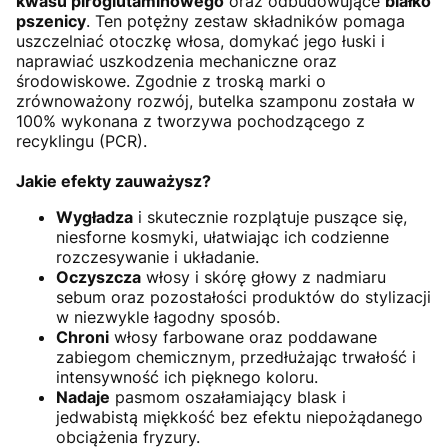
kwasu piroglutaminowego
oraz odbudowujące
białko
pszenicy
. Ten potężny zestaw składników pomaga
uszczelniać otoczkę włosa, domykać jego łuski i
naprawiać uszkodzenia mechaniczne oraz
środowiskowe. Zgodnie z troską marki o
zrównoważony rozwój, butelka szamponu została w
100% wykonana z tworzywa pochodzącego z
recyklingu (PCR).
Jakie efekty zauważysz?
Wygładza
i skutecznie rozplątuje puszące się,
niesforne kosmyki, ułatwiając ich codzienne
rozczesywanie i układanie.
Oczyszcza
włosy i skórę głowy z nadmiaru
sebum oraz pozostałości produktów do stylizacji
w niezwykle łagodny sposób.
Chroni
włosy farbowane oraz poddawane
zabiegom chemicznym, przedłużając trwałość i
intensywność ich pięknego koloru.
Nadaje
pasmom oszałamiający blask i
jedwabistą miękkość bez efektu niepożądanego
obciążenia fryzury.