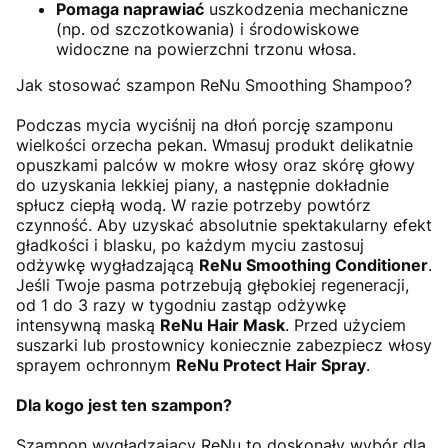
Pomaga naprawiać
uszkodzenia mechaniczne
(np. od szczotkowania) i środowiskowe
widoczne na powierzchni trzonu włosa.
Jak stosować szampon ReNu Smoothing Shampoo?
Podczas mycia wyciśnij na dłoń porcję szamponu
wielkości orzecha pekan. Wmasuj produkt delikatnie
opuszkami palców w mokre włosy oraz skórę głowy
do uzyskania lekkiej piany, a następnie dokładnie
spłucz ciepłą wodą. W razie potrzeby powtórz
czynność. Aby uzyskać absolutnie spektakularny efekt
gładkości i blasku, po każdym myciu zastosuj
odżywkę wygładzającą
ReNu Smoothing Conditioner
.
Jeśli Twoje pasma potrzebują głębokiej regeneracji,
od 1 do 3 razy w tygodniu zastąp odżywkę
intensywną maską
ReNu Hair Mask
. Przed użyciem
suszarki lub prostownicy koniecznie zabezpiecz włosy
sprayem ochronnym
ReNu Protect Hair Spray
.
Dla kogo jest ten szampon?
Szampon wygładzający ReNu to doskonały wybór dla