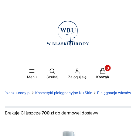
Produkty w koszy
Otwórz wyszukiwarkę
Menu
Szukaj
Zaloguj się
Koszyk
Wblaskuurody.pl
Kosmetyki pielęgnacyjne Nu Skin
Pielęgnacja włosów
Brakuje Ci jeszcze
700 zł
do darmowej dostawy