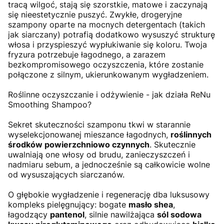
tracą wilgoć, stają się szorstkie, matowe i zaczynają
się nieestetycznie puszyć. Zwykłe, drogeryjne
szampony oparte na mocnych detergentach (takich
jak siarczany) potrafią dodatkowo wysuszyć strukturę
włosa i przyspieszyć wypłukiwanie się koloru. Twoja
fryzura potrzebuje łagodnego, a zarazem
bezkompromisowego oczyszczenia, które zostanie
połączone z silnym, ukierunkowanym wygładzeniem.
Roślinne oczyszczanie i odżywienie - jak działa ReNu
Smoothing Shampoo?
Sekret skuteczności szamponu tkwi w starannie
wyselekcjonowanej mieszance łagodnych,
roślinnych
środków powierzchniowo czynnych
. Skutecznie
uwalniają one włosy od brudu, zanieczyszczeń i
nadmiaru sebum, a jednocześnie są całkowicie wolne
od wysuszających siarczanów.
O głębokie wygładzenie i regenerację dba luksusowy
kompleks pielęgnujący: bogate
masło shea
,
łagodzący
pantenol
, silnie nawilżająca
sól sodowa