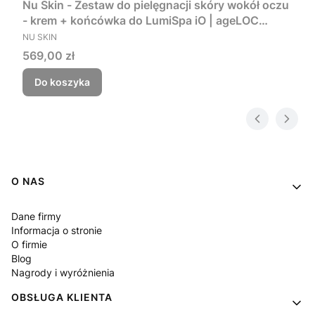
Nu Skin - Zestaw do pielęgnacji skóry wokół oczu
- krem + końcówka do LumiSpa iO | ageLOC
PRODUCENT
LumiSpa Accent & IdealEyes
NU SKIN
Cena
569,00 zł
Do koszyka
Linki w stopce
O NAS
Dane firmy
Informacja o stronie
O firmie
Blog
Nagrody i wyróżnienia
OBSŁUGA KLIENTA