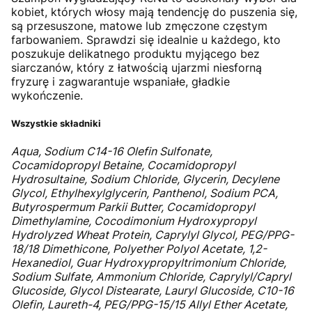
kobiet, których włosy mają tendencję do puszenia się,
są przesuszone, matowe lub zmęczone częstym
farbowaniem. Sprawdzi się idealnie u każdego, kto
poszukuje delikatnego produktu myjącego bez
siarczanów, który z łatwością ujarzmi niesforną
fryzurę i zagwarantuje wspaniałe, gładkie
wykończenie.
Wszystkie składniki
Aqua, Sodium C14-16 Olefin Sulfonate,
Cocamidopropyl Betaine, Cocamidopropyl
Hydrosultaine, Sodium Chloride, Glycerin, Decylene
Glycol, Ethylhexylglycerin, Panthenol, Sodium PCA,
Butyrospermum Parkii Butter, Cocamidopropyl
Dimethylamine, Cocodimonium Hydroxypropyl
Hydrolyzed Wheat Protein, Caprylyl Glycol, PEG/PPG-
18/18 Dimethicone, Polyether Polyol Acetate, 1,2-
Hexanediol, Guar Hydroxypropyltrimonium Chloride,
Sodium Sulfate, Ammonium Chloride, Caprylyl/Capryl
Glucoside, Glycol Distearate, Lauryl Glucoside, C10-16
Olefin, Laureth-4, PEG/PPG-15/15 Allyl Ether Acetate,